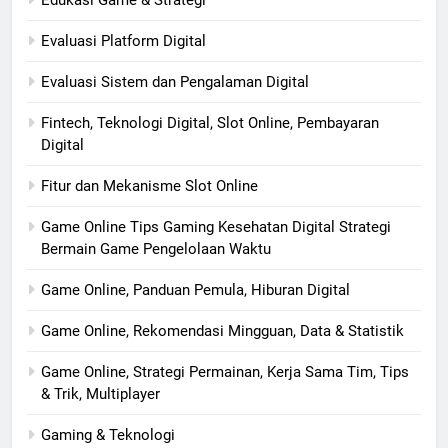
Evaluasi Platform Digital
Evaluasi Sistem dan Pengalaman Digital
Fintech, Teknologi Digital, Slot Online, Pembayaran
Digital
Fitur dan Mekanisme Slot Online
Game Online Tips Gaming Kesehatan Digital Strategi
Bermain Game Pengelolaan Waktu
Game Online, Panduan Pemula, Hiburan Digital
Game Online, Rekomendasi Mingguan, Data & Statistik
Game Online, Strategi Permainan, Kerja Sama Tim, Tips
& Trik, Multiplayer
Gaming & Teknologi