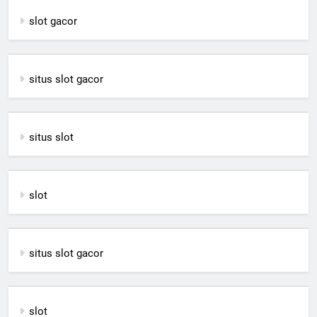
slot gacor
situs s
lot gacor
situs slot
slot
situs slot gacor
slot