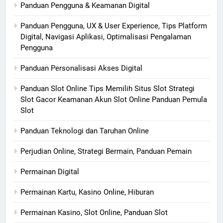
Panduan Pengguna & Keamanan Digital
Panduan Pengguna, UX & User Experience, Tips Platform
Digital, Navigasi Aplikasi, Optimalisasi Pengalaman
Pengguna
Panduan Personalisasi Akses Digital
Panduan Slot Online Tips Memilih Situs Slot Strategi
Slot Gacor Keamanan Akun Slot Online Panduan Pemula
Slot
Panduan Teknologi dan Taruhan Online
Perjudian Online, Strategi Bermain, Panduan Pemain
Permainan Digital
Permainan Kartu, Kasino Online, Hiburan
Permainan Kasino, Slot Online, Panduan Slot