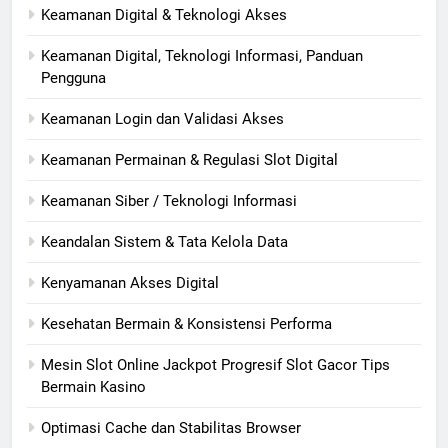
Keamanan Digital & Teknologi Akses
Keamanan Digital, Teknologi Informasi, Panduan
Pengguna
Keamanan Login dan Validasi Akses
Keamanan Permainan & Regulasi Slot Digital
Keamanan Siber / Teknologi Informasi
Keandalan Sistem & Tata Kelola Data
Kenyamanan Akses Digital
Kesehatan Bermain & Konsistensi Performa
Mesin Slot Online Jackpot Progresif Slot Gacor Tips
Bermain Kasino
Optimasi Cache dan Stabilitas Browser