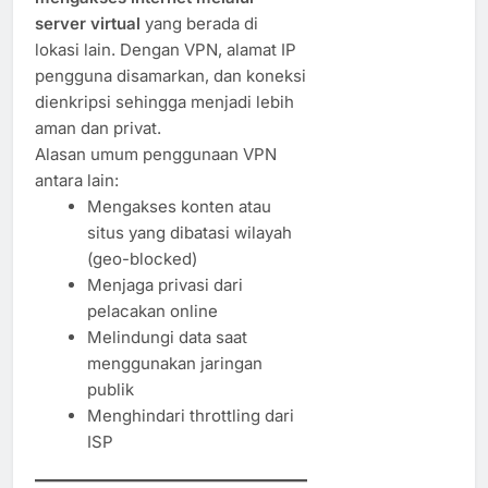
server virtual
yang berada di
lokasi lain. Dengan VPN, alamat IP
pengguna disamarkan, dan koneksi
dienkripsi sehingga menjadi lebih
aman dan privat.
Alasan umum penggunaan VPN
antara lain:
Mengakses konten atau
situs yang dibatasi wilayah
(geo-blocked)
Menjaga privasi dari
pelacakan online
Melindungi data saat
menggunakan jaringan
publik
Menghindari throttling dari
ISP