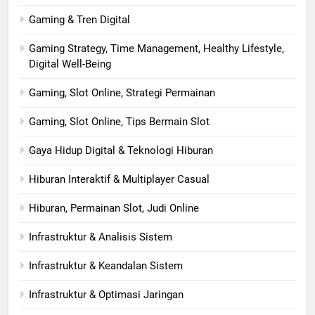
Gaming & Tren Digital
Gaming Strategy, Time Management, Healthy Lifestyle,
Digital Well-Being
Gaming, Slot Online, Strategi Permainan
Gaming, Slot Online, Tips Bermain Slot
Gaya Hidup Digital & Teknologi Hiburan
Hiburan Interaktif & Multiplayer Casual
Hiburan, Permainan Slot, Judi Online
Infrastruktur & Analisis Sistem
Infrastruktur & Keandalan Sistem
Infrastruktur & Optimasi Jaringan