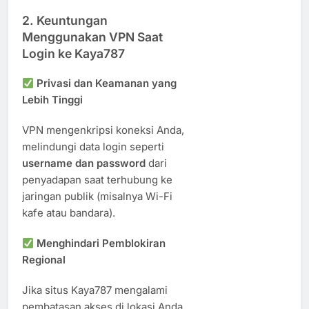
2. Keuntungan
Menggunakan VPN Saat
Login ke Kaya787
Privasi dan Keamanan yang
Lebih Tinggi
VPN mengenkripsi koneksi Anda,
melindungi data login seperti
username dan password
dari
penyadapan saat terhubung ke
jaringan publik (misalnya Wi-Fi
kafe atau bandara).
Menghindari Pemblokiran
Regional
Jika situs Kaya787 mengalami
pembatasan akses di lokasi Anda,