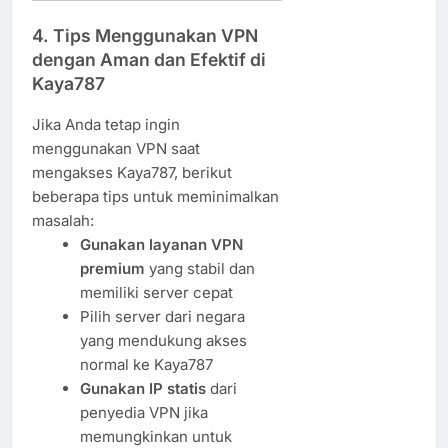
4. Tips Menggunakan VPN
dengan Aman dan Efektif di
Kaya787
Jika Anda tetap ingin
menggunakan VPN saat
mengakses Kaya787, berikut
beberapa tips untuk meminimalkan
masalah:
Gunakan layanan VPN
premium
yang stabil dan
memiliki server cepat
Pilih server dari negara
yang mendukung akses
normal ke Kaya787
Gunakan IP statis
dari
penyedia VPN jika
memungkinkan untuk