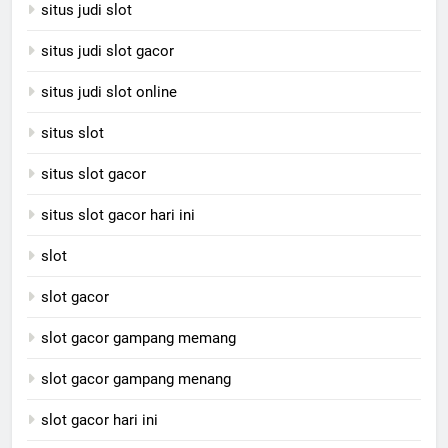
situs judi slot
situs judi slot gacor
situs judi slot online
situs slot
situs slot gacor
situs slot gacor hari ini
slot
slot gacor
slot gacor gampang memang
slot gacor gampang menang
slot gacor hari ini