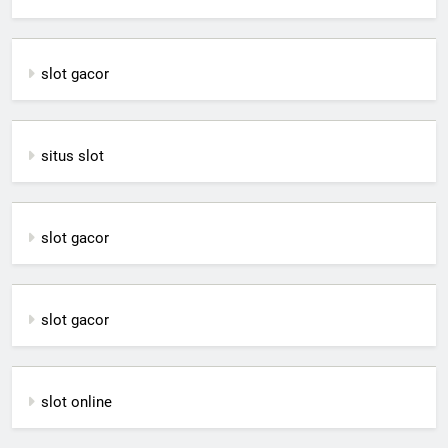
slot gacor
situs slot
slot gacor
slot gacor
slot online