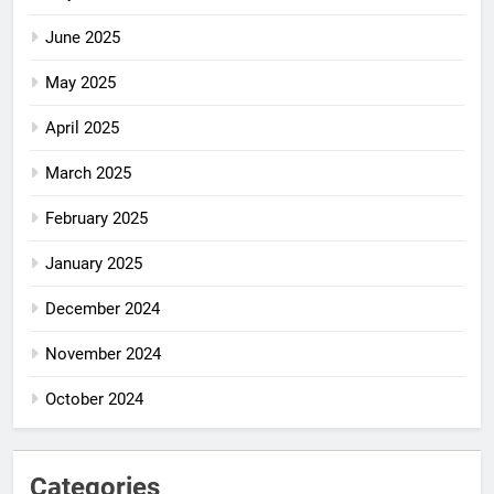
June 2025
May 2025
April 2025
March 2025
February 2025
January 2025
December 2024
November 2024
October 2024
Categories