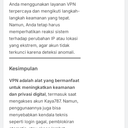
Anda menggunakan layanan VPN
terpercaya dan mengikuti langkah-
langkah keamanan yang tepat.
Namun, Anda tetap harus
memperhatikan reaksi sistem
terhadap perubahan IP atau lokasi
yang ekstrem, agar akun tidak
terkunci karena deteksi anomali.
Kesimpulan
VPN adalah alat yang bermanfaat
untuk meningkatkan keamanan
dan privasi digital
, termasuk saat
mengakses akun Kaya787. Namun,
penggunaannya juga bisa
menyebabkan kendala teknis
seperti login gagal, pemblokiran