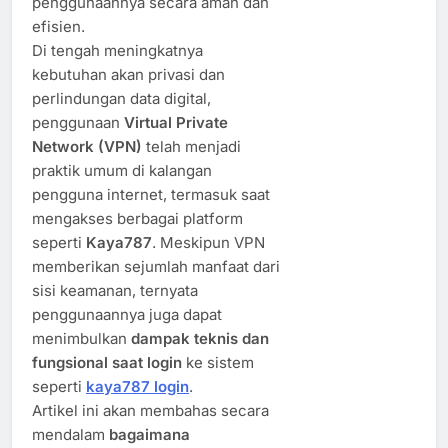
penggunaannya secara aman dan
efisien.
Di tengah meningkatnya
kebutuhan akan privasi dan
perlindungan data digital,
penggunaan
Virtual Private
Network (VPN)
telah menjadi
praktik umum di kalangan
pengguna internet, termasuk saat
mengakses berbagai platform
seperti
Kaya787
. Meskipun VPN
memberikan sejumlah manfaat dari
sisi keamanan, ternyata
penggunaannya juga dapat
menimbulkan
dampak teknis dan
fungsional saat login
ke sistem
seperti
kaya787 login
.
Artikel ini akan membahas secara
mendalam
bagaimana