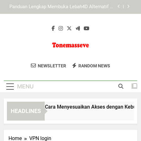
Skip
Slot Lebah4D dengan Akses Cepat dari Berbagai
to
Lokasi
content
Cara Mengenali Halaman LAE138 Login yang
Valid dengan Aman dan Teliti
Slot Lebah4D dan Cara Menyesuaikan Akses
dengan Kebutuhan Pengguna
Panduan Lengkap Membuka Lebah4D Alternatif di
Browser
Tonemasseve
Baca Inspirasi Gaya Hidup, Kreativitas,
Slot Lebah4D dengan Akses Cepat dari Berbagai
NEWSLETTER
RANDOM NEWS
Lokasi
Dan Kesehatan Di Blog Tonemasseve.
Cara Mengenali Halaman LAE138 Login yang
Untuk Hidup Yang Lebih Baik Dan
Valid dengan Aman dan Teliti
MENU
Produktif.
ot Lebah4D dan Cara Menyesuaikan Akses dengan Kebutuhan
HEADLINES
Months Ago
Home
VPN login