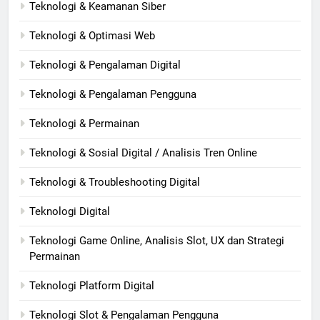
Teknologi & Keamanan Siber
Teknologi & Optimasi Web
Teknologi & Pengalaman Digital
Teknologi & Pengalaman Pengguna
Teknologi & Permainan
Teknologi & Sosial Digital / Analisis Tren Online
Teknologi & Troubleshooting Digital
Teknologi Digital
Teknologi Game Online, Analisis Slot, UX dan Strategi
Permainan
Teknologi Platform Digital
Teknologi Slot & Pengalaman Pengguna