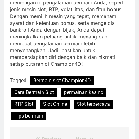
memengaruhi pengalaman bermain Anda, seperti
jenis mesin slot, RTP, volatilitas, dan fitur bonus.
Dengan memilih mesin yang tepat, memahami
syarat dan ketentuan bonus, serta mengelola
bankroll Anda dengan bijak, Anda dapat
meningkatkan peluang untuk menang dan
membuat pengalaman bermain lebih
menyenangkan. Jadi, pastikan untuk
mempersiapkan diri dengan baik dan nikmati
setiap putaran di Champion4D!
Tagged:
Bermain slot Champion4D
Cara Bermain Slot
permainan kasino
RTP Slot
Slot Online
Slot terpercaya
Tips bermain