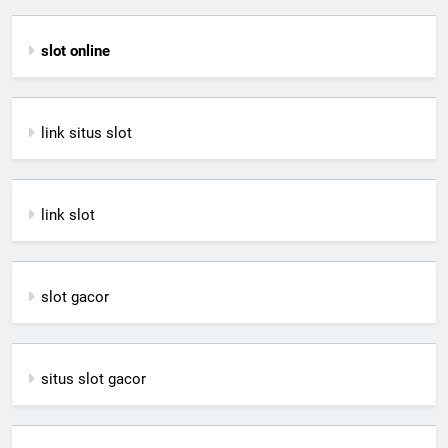
slot online
link situs slot
link slot
slot gacor
situs s
lot gacor