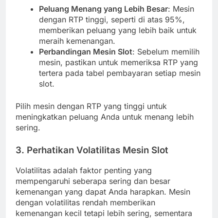
Peluang Menang yang Lebih Besar
: Mesin
dengan RTP tinggi, seperti di atas 95%,
memberikan peluang yang lebih baik untuk
meraih kemenangan.
Perbandingan Mesin Slot
: Sebelum memilih
mesin, pastikan untuk memeriksa RTP yang
tertera pada tabel pembayaran setiap mesin
slot.
Pilih mesin dengan RTP yang tinggi untuk
meningkatkan peluang Anda untuk menang lebih
sering.
3.
Perhatikan Volatilitas Mesin Slot
Volatilitas adalah faktor penting yang
mempengaruhi seberapa sering dan besar
kemenangan yang dapat Anda harapkan. Mesin
dengan volatilitas rendah memberikan
kemenangan kecil tetapi lebih sering, sementara