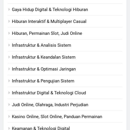
Gaya Hidup Digital & Teknologi Hiburan
Hiburan Interaktif & Multiplayer Casual
Hiburan, Permainan Slot, Judi Online
Infrastruktur & Analisis Sistem
Infrastruktur & Keandalan Sistem
Infrastruktur & Optimasi Jaringan
Infrastruktur & Pengujian Sistem
Infrastruktur Digital & Teknologi Cloud
Judi Online, Olahraga, Industri Perjudian
Kasino Online, Slot Online, Panduan Permainan
Keamanan & Teknologi Digital