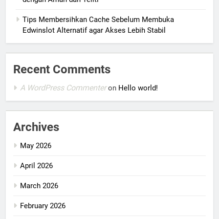
Tips Membersihkan Cache Sebelum Membuka
Edwinslot Alternatif agar Akses Lebih Stabil
Recent Comments
A WordPress Commenter
on
Hello world!
Archives
May 2026
April 2026
March 2026
February 2026