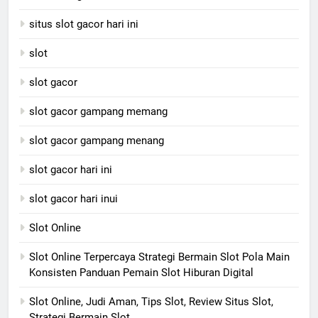
situs slot gacor hari ini
slot
slot gacor
slot gacor gampang memang
slot gacor gampang menang
slot gacor hari ini
slot gacor hari inui
Slot Online
Slot Online Terpercaya Strategi Bermain Slot Pola Main
Konsisten Panduan Pemain Slot Hiburan Digital
Slot Online, Judi Aman, Tips Slot, Review Situs Slot,
Strategi Bermain Slot