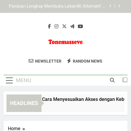
Skip
Slot Lebah4D dengan Akses Cepat dari Berbagai
to
Lokasi
content
Cara Mengenali Halaman LAE138 Login yang
Valid dengan Aman dan Teliti
Slot Lebah4D dan Cara Menyesuaikan Akses
dengan Kebutuhan Pengguna
Panduan Lengkap Membuka Lebah4D Alternatif di
Browser
Tonemasseve
Baca Inspirasi Gaya Hidup, Kreativitas,
Slot Lebah4D dengan Akses Cepat dari Berbagai
NEWSLETTER
RANDOM NEWS
Lokasi
Dan Kesehatan Di Blog Tonemasseve.
Cara Mengenali Halaman LAE138 Login yang
Untuk Hidup Yang Lebih Baik Dan
Valid dengan Aman dan Teliti
MENU
Produktif.
ot Lebah4D dan Cara Menyesuaikan Akses dengan Kebutuha
HEADLINES
Months Ago
Home