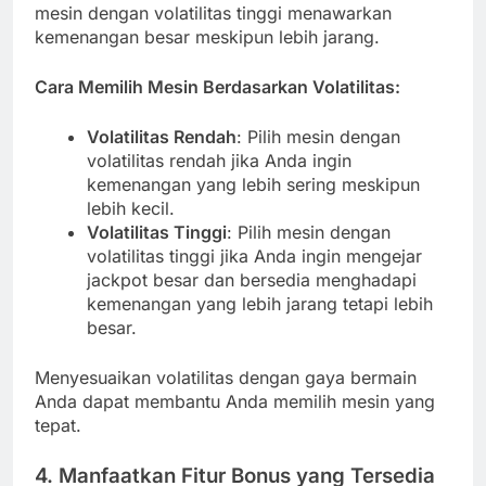
mesin dengan volatilitas tinggi menawarkan
kemenangan besar meskipun lebih jarang.
Cara Memilih Mesin Berdasarkan Volatilitas:
Volatilitas Rendah
: Pilih mesin dengan
volatilitas rendah jika Anda ingin
kemenangan yang lebih sering meskipun
lebih kecil.
Volatilitas Tinggi
: Pilih mesin dengan
volatilitas tinggi jika Anda ingin mengejar
jackpot besar dan bersedia menghadapi
kemenangan yang lebih jarang tetapi lebih
besar.
Menyesuaikan volatilitas dengan gaya bermain
Anda dapat membantu Anda memilih mesin yang
tepat.
4.
Manfaatkan Fitur Bonus yang Tersedia