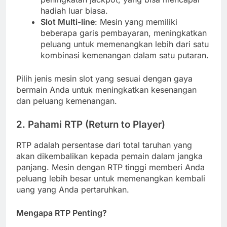
hadiah luar biasa.
Slot Multi-line
: Mesin yang memiliki
beberapa garis pembayaran, meningkatkan
peluang untuk memenangkan lebih dari satu
kombinasi kemenangan dalam satu putaran.
Pilih jenis mesin slot yang sesuai dengan gaya
bermain Anda untuk meningkatkan kesenangan
dan peluang kemenangan.
2.
Pahami RTP (Return to Player)
RTP adalah persentase dari total taruhan yang
akan dikembalikan kepada pemain dalam jangka
panjang. Mesin dengan RTP tinggi memberi Anda
peluang lebih besar untuk memenangkan kembali
uang yang Anda pertaruhkan.
Mengapa RTP Penting?