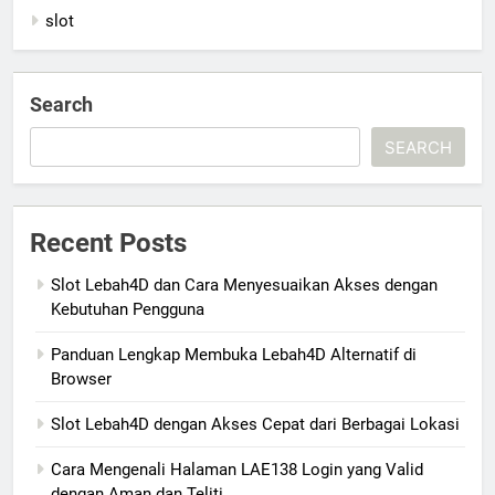
slot
Search
SEARCH
Recent Posts
Slot Lebah4D dan Cara Menyesuaikan Akses dengan
Kebutuhan Pengguna
Panduan Lengkap Membuka Lebah4D Alternatif di
Browser
Slot Lebah4D dengan Akses Cepat dari Berbagai Lokasi
Cara Mengenali Halaman LAE138 Login yang Valid
dengan Aman dan Teliti