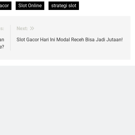
acor
Slot Online
strategi slot
s:
Next:
an
Slot Gacor Hari Ini Modal Receh Bisa Jadi Jutaan!
e?