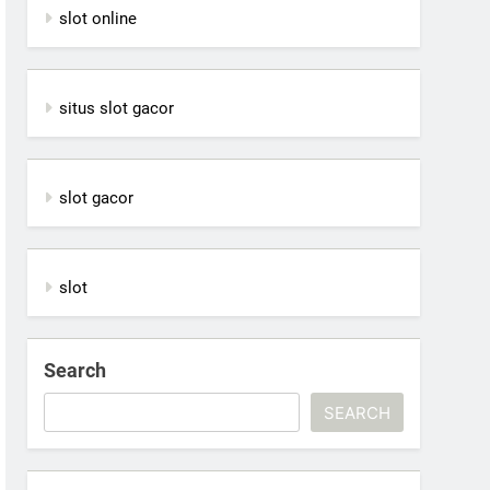
slot online
situs slot gacor
slot gacor
slot
Search
SEARCH