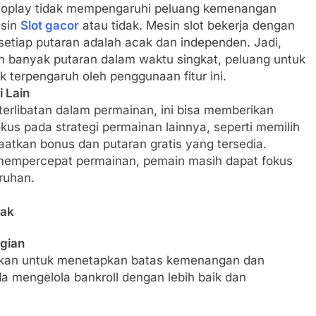
utoplay tidak mempengaruhi peluang kemenangan
esin
Slot gacor
atau tidak. Mesin slot bekerja dengan
etiap putaran adalah acak dan independen. Jadi,
 banyak putaran dalam waktu singkat, peluang untuk
 terpengaruh oleh penggunaan fitur ini.
 Lain
terlibatan dalam permainan, ini bisa memberikan
kus pada strategi permainan lainnya, seperti memilih
atkan bonus dan putaran gratis yang tersedia.
mempercepat permainan, pemain masih dapat fokus
ruhan.
jak
gian
ikan untuk menetapkan batas kemenangan dan
 mengelola bankroll dengan lebih baik dan