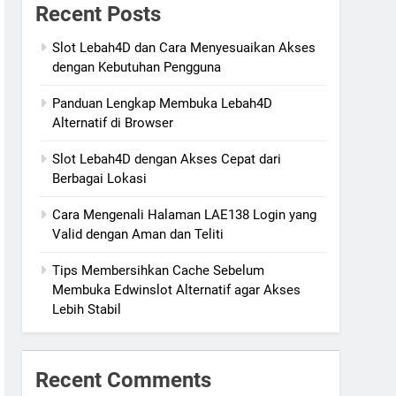
Recent Posts
Slot Lebah4D dan Cara Menyesuaikan Akses
dengan Kebutuhan Pengguna
Panduan Lengkap Membuka Lebah4D
Alternatif di Browser
Slot Lebah4D dengan Akses Cepat dari
Berbagai Lokasi
Cara Mengenali Halaman LAE138 Login yang
Valid dengan Aman dan Teliti
Tips Membersihkan Cache Sebelum
Membuka Edwinslot Alternatif agar Akses
Lebih Stabil
Recent Comments