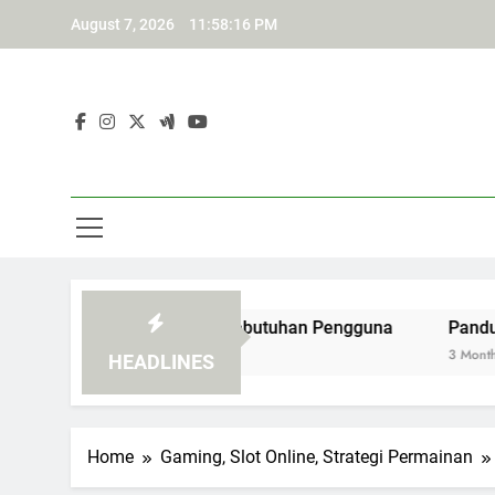
Skip
August 7, 2026
11:58:17 PM
to
content
To
Baca Inspi
ikan Akses dengan Kebutuhan Pengguna
Panduan Lengk
3 Months Ago
HEADLINES
Home
Gaming, Slot Online, Strategi Permainan