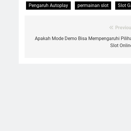
Pengaruh Autoplay
permainan slot
Slot G
Previou
Post
navigation
Apakah Mode Demo Bisa Mempengaruhi Pilih
Slot Onlin