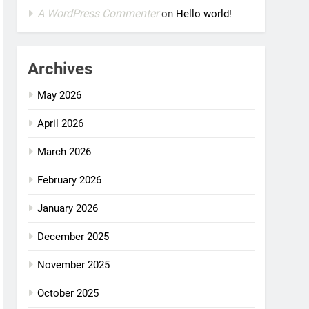
A WordPress Commenter
on
Hello world!
Archives
May 2026
April 2026
March 2026
February 2026
January 2026
December 2025
November 2025
October 2025