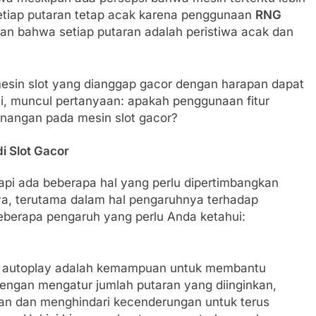
etiap putaran tetap acak karena penggunaan
RNG
n bahwa setiap putaran adalah peristiwa acak dan
mesin slot yang dianggap gacor dengan harapan dapat
ini, muncul pertanyaan: apakah penggunaan fitur
nangan pada mesin slot gacor?
i Slot Gacor
pi ada beberapa hal yang perlu dipertimbangkan
, terutama dalam hal pengaruhnya terhadap
beberapa pengaruh yang perlu Anda ketahui:
ur autoplay adalah kemampuan untuk membantu
 Dengan mengatur jumlah putaran yang diinginkan,
an dan menghindari kecenderungan untuk terus