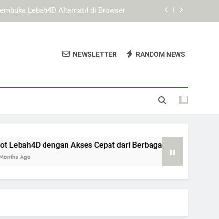
mbuka Lebah4D Alternatif di Browser
gan Akses Cepat dari Berbagai Lokasi
in yang Valid dengan Aman dan Teliti
NEWSLETTER
RANDOM NEWS
kan Akses dengan Kebutuhan Pengguna
ve. Untuk Hidup Yang Lebih Baik Dan Produktif.
mbuka Lebah4D Alternatif di Browser
gan Akses Cepat dari Berbagai Lokasi
in yang Valid dengan Aman dan Teliti
4D dengan Akses Cepat dari Berbagai Lokasi
Cara Meng
3 Months Ago