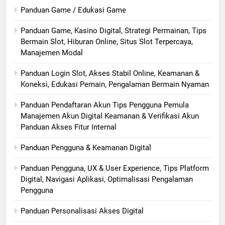
Panduan Game / Edukasi Game
Panduan Game, Kasino Digital, Strategi Permainan, Tips
Bermain Slot, Hiburan Online, Situs Slot Terpercaya,
Manajemen Modal
Panduan Login Slot, Akses Stabil Online, Keamanan &
Koneksi, Edukasi Pemain, Pengalaman Bermain Nyaman
Panduan Pendaftaran Akun Tips Pengguna Pemula
Manajemen Akun Digital Keamanan & Verifikasi Akun
Panduan Akses Fitur Internal
Panduan Pengguna & Keamanan Digital
Panduan Pengguna, UX & User Experience, Tips Platform
Digital, Navigasi Aplikasi, Optimalisasi Pengalaman
Pengguna
Panduan Personalisasi Akses Digital