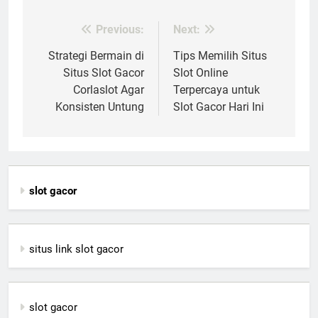
Previous:
Next:
Post
navigation
Strategi Bermain di
Tips Memilih Situs
Situs Slot Gacor
Slot Online
Corlaslot Agar
Terpercaya untuk
Konsisten Untung
Slot Gacor Hari Ini
slot gacor
situs link slot gacor
slot gacor