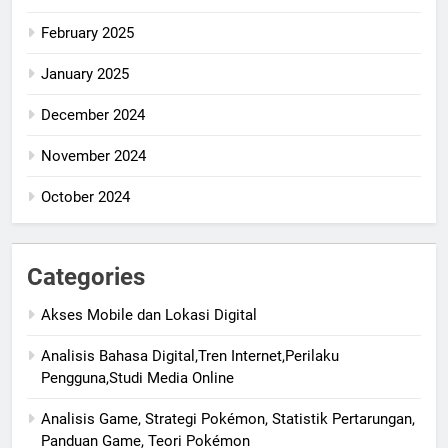
February 2025
January 2025
December 2024
November 2024
October 2024
Categories
Akses Mobile dan Lokasi Digital
Analisis Bahasa Digital,Tren Internet,Perilaku
Pengguna,Studi Media Online
Analisis Game, Strategi Pokémon, Statistik Pertarungan,
Panduan Game, Teori Pokémon