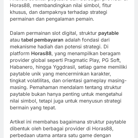
Horas88, membandingkan nilai simbol, fitur
khusus, dan dampaknya terhadap strategi
permainan dan pengalaman pemain.
Dalam permainan slot digital, struktur
paytable
atau
tabel pembayaran
adalah fondasi dari
mekanisme hadiah dan potensi strategi. Di
platform
Horas88
, yang menampilkan beragam
provider global seperti Pragmatic Play, PG Soft,
Habanero, hingga Yggdrasil, setiap game memiliki
paytable unik yang mencerminkan karakter,
tingkat volatilitas, dan orientasi gameplay masing-
masing. Pemahaman mendalam tentang struktur
paytable bukan hanya penting untuk mengetahui
nilai simbol, tetapi juga untuk menyusun strategi
bermain yang tepat.
Artikel ini membahas bagaimana struktur paytable
dibentuk oleh berbagai provider di Horas88,
perbedaan utama antara satu game dengan