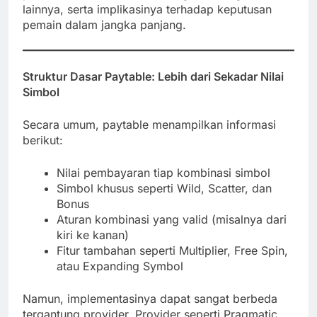
lainnya, serta implikasinya terhadap keputusan
pemain dalam jangka panjang.
Struktur Dasar Paytable: Lebih dari Sekadar Nilai
Simbol
Secara umum, paytable menampilkan informasi
berikut:
Nilai pembayaran tiap kombinasi simbol
Simbol khusus seperti Wild, Scatter, dan
Bonus
Aturan kombinasi yang valid (misalnya dari
kiri ke kanan)
Fitur tambahan seperti Multiplier, Free Spin,
atau Expanding Symbol
Namun, implementasinya dapat sangat berbeda
tergantung provider. Provider seperti Pragmatic