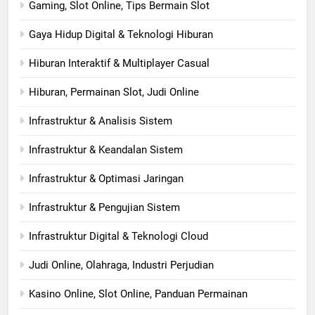
Gaming, Slot Online, Tips Bermain Slot
Gaya Hidup Digital & Teknologi Hiburan
Hiburan Interaktif & Multiplayer Casual
Hiburan, Permainan Slot, Judi Online
Infrastruktur & Analisis Sistem
Infrastruktur & Keandalan Sistem
Infrastruktur & Optimasi Jaringan
Infrastruktur & Pengujian Sistem
Infrastruktur Digital & Teknologi Cloud
Judi Online, Olahraga, Industri Perjudian
Kasino Online, Slot Online, Panduan Permainan