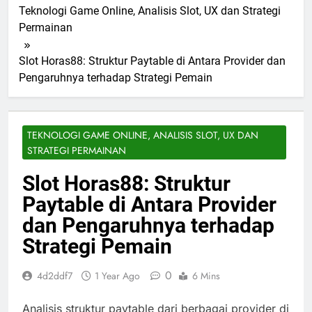
Teknologi Game Online, Analisis Slot, UX dan Strategi
Permainan
Slot Horas88: Struktur Paytable di Antara Provider dan
Pengaruhnya terhadap Strategi Pemain
TEKNOLOGI GAME ONLINE, ANALISIS SLOT, UX DAN
STRATEGI PERMAINAN
Slot Horas88: Struktur
Paytable di Antara Provider
dan Pengaruhnya terhadap
Strategi Pemain
0
4d2ddf7
1 Year Ago
6 Mins
Analisis struktur paytable dari berbagai provider di