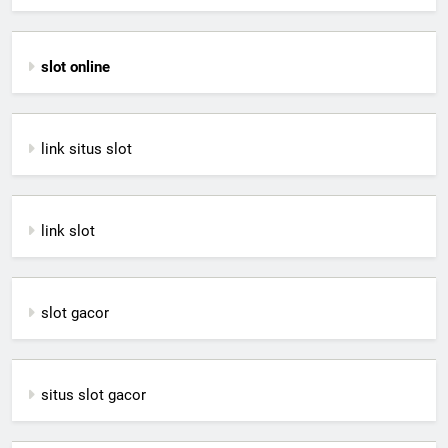
slot online
link situs slot
link slot
slot gacor
situs s
lot gacor