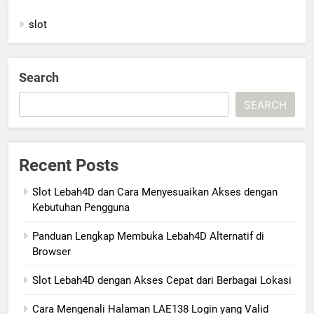
slot
Search
SEARCH
Recent Posts
Slot Lebah4D dan Cara Menyesuaikan Akses dengan
Kebutuhan Pengguna
Panduan Lengkap Membuka Lebah4D Alternatif di
Browser
Slot Lebah4D dengan Akses Cepat dari Berbagai Lokasi
Cara Mengenali Halaman LAE138 Login yang Valid