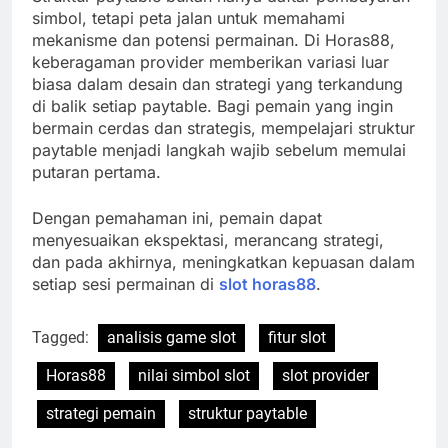
simbol, tetapi peta jalan untuk memahami
mekanisme dan potensi permainan. Di Horas88,
keberagaman provider memberikan variasi luar
biasa dalam desain dan strategi yang terkandung
di balik setiap paytable. Bagi pemain yang ingin
bermain cerdas dan strategis, mempelajari struktur
paytable menjadi langkah wajib sebelum memulai
putaran pertama.
Dengan pemahaman ini, pemain dapat
menyesuaikan ekspektasi, merancang strategi,
dan pada akhirnya, meningkatkan kepuasan dalam
setiap sesi permainan di
slot horas88
.
Tagged:
analisis game slot
fitur slot
Horas88
nilai simbol slot
slot provider
strategi pemain
struktur paytable