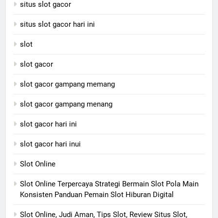
situs slot gacor
situs slot gacor hari ini
slot
slot gacor
slot gacor gampang memang
slot gacor gampang menang
slot gacor hari ini
slot gacor hari inui
Slot Online
Slot Online Terpercaya Strategi Bermain Slot Pola Main
Konsisten Panduan Pemain Slot Hiburan Digital
Slot Online, Judi Aman, Tips Slot, Review Situs Slot,