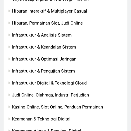
Hiburan Interaktif & Multiplayer Casual
Hiburan, Permainan Slot, Judi Online
Infrastruktur & Analisis Sistem
Infrastruktur & Keandalan Sistem
Infrastruktur & Optimasi Jaringan
Infrastruktur & Pengujian Sistem
Infrastruktur Digital & Teknologi Cloud
Judi Online, Olahraga, Industri Perjudian
Kasino Online, Slot Online, Panduan Permainan
Keamanan & Teknologi Digital
Keamanan Akses & Regulasi Digital