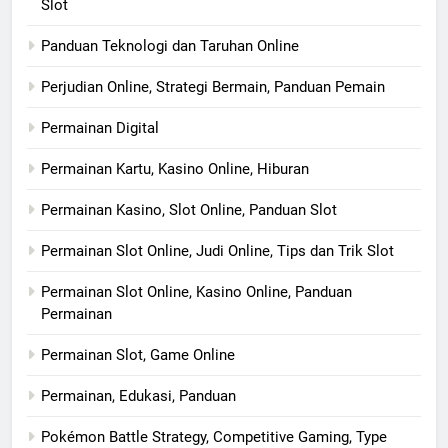
Slot
Panduan Teknologi dan Taruhan Online
Perjudian Online, Strategi Bermain, Panduan Pemain
Permainan Digital
Permainan Kartu, Kasino Online, Hiburan
Permainan Kasino, Slot Online, Panduan Slot
Permainan Slot Online, Judi Online, Tips dan Trik Slot
Permainan Slot Online, Kasino Online, Panduan
Permainan
Permainan Slot, Game Online
Permainan, Edukasi, Panduan
Pokémon Battle Strategy, Competitive Gaming, Type