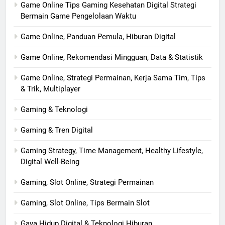
Game Online Tips Gaming Kesehatan Digital Strategi
Bermain Game Pengelolaan Waktu
Game Online, Panduan Pemula, Hiburan Digital
Game Online, Rekomendasi Mingguan, Data & Statistik
Game Online, Strategi Permainan, Kerja Sama Tim, Tips
& Trik, Multiplayer
Gaming & Teknologi
Gaming & Tren Digital
Gaming Strategy, Time Management, Healthy Lifestyle,
Digital Well-Being
Gaming, Slot Online, Strategi Permainan
Gaming, Slot Online, Tips Bermain Slot
Gaya Hidup Digital & Teknologi Hiburan