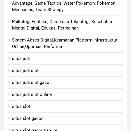
Advantage, Game Tactics, Water Pokémon, Pokémon
Mechanics, Team Strategy
Psikologi Perilaku, Game dan Teknologi, Kesehatan
Mental Digital, Edukasi Permainan
Sistem Akses Digital,Keamanan Platform,Infrastruktur
Online,Optimasi Performa
situs judi
situs judi slot
situs judi slot gacor
situs judi slot online
situs slot
situs slot gacor
situs slot gacor hari ini