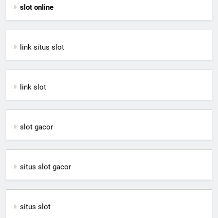
slot online
link situs slot
link slot
slot gacor
situs s
lot gacor
situs slot