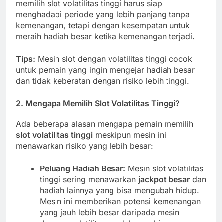
memilih slot volatilitas tinggi harus siap
menghadapi periode yang lebih panjang tanpa
kemenangan, tetapi dengan kesempatan untuk
meraih hadiah besar ketika kemenangan terjadi.
Tips:
Mesin slot dengan volatilitas tinggi cocok
untuk pemain yang ingin mengejar hadiah besar
dan tidak keberatan dengan risiko lebih tinggi.
2.
Mengapa Memilih Slot Volatilitas Tinggi?
Ada beberapa alasan mengapa pemain memilih
slot volatilitas tinggi
meskipun mesin ini
menawarkan risiko yang lebih besar:
Peluang Hadiah Besar:
Mesin slot volatilitas
tinggi sering menawarkan
jackpot besar
dan
hadiah lainnya yang bisa mengubah hidup.
Mesin ini memberikan potensi kemenangan
yang jauh lebih besar daripada mesin