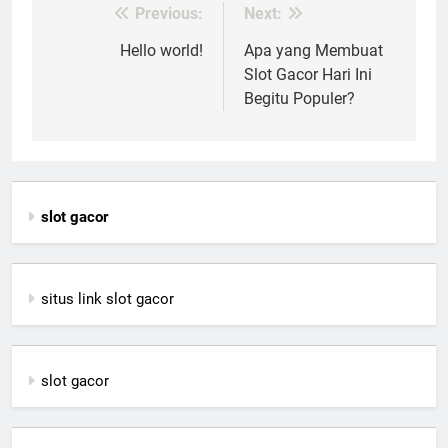
Previous:
Next:
Post
navigation
Hello world!
Apa yang Membuat
Slot Gacor Hari Ini
Begitu Populer?
slot gacor
situs link slot gacor
slot gacor