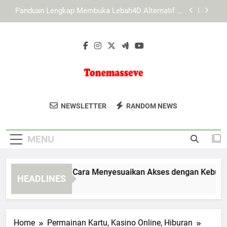
Skip
Slot Lebah4D dengan Akses Cepat dari Berbagai
to
Lokasi
content
Cara Mengenali Halaman LAE138 Login yang
Valid dengan Aman dan Teliti
Slot Lebah4D dan Cara Menyesuaikan Akses
dengan Kebutuhan Pengguna
Panduan Lengkap Membuka Lebah4D Alternatif di
Browser
Tonemasseve
Baca Inspirasi Gaya Hidup, Kreativitas,
Slot Lebah4D dengan Akses Cepat dari Berbagai
NEWSLETTER
RANDOM NEWS
Lokasi
Dan Kesehatan Di Blog Tonemasseve.
Cara Mengenali Halaman LAE138 Login yang
Untuk Hidup Yang Lebih Baik Dan
Valid dengan Aman dan Teliti
MENU
Produktif.
ot Lebah4D dan Cara Menyesuaikan Akses dengan Kebutuhan
HEADLINES
onths Ago
Home
Permainan Kartu, Kasino Online, Hiburan