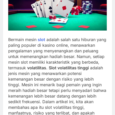
Bermain mesin
slot
adalah salah satu hiburan yang
paling populer di kasino online, menawarkan
pengalaman yang menyenangkan dan peluang
untuk memenangkan hadiah besar. Namun, setiap
mesin slot memiliki karakteristik yang berbeda,
termasuk
volatilitas
.
Slot volatilitas tinggi
adalah
jenis mesin yang menawarkan potensi
kemenangan besar dengan risiko yang lebih
tinggi. Mesin ini menarik bagi pemain yang ingin
meraih hadiah besar tetapi perlu menyadari bahwa
kemenangan lebih besar datang dengan lebih
sedikit frekuensi. Dalam artikel ini, kita akan
membahas apa itu slot volatilitas tinggi,
manfaatnya, risiko yang terlibat, dan apakah