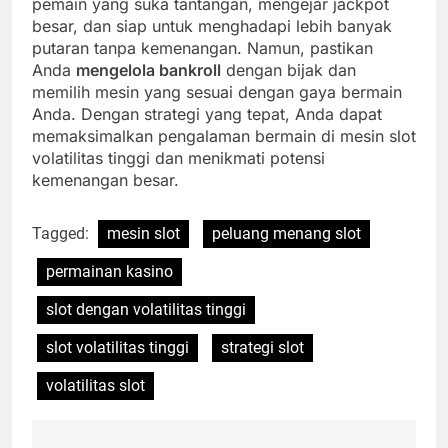
pemain yang suka tantangan, mengejar jackpot
besar, dan siap untuk menghadapi lebih banyak
putaran tanpa kemenangan. Namun, pastikan
Anda
mengelola bankroll
dengan bijak dan
memilih mesin yang sesuai dengan gaya bermain
Anda. Dengan strategi yang tepat, Anda dapat
memaksimalkan pengalaman bermain di mesin slot
volatilitas tinggi dan menikmati potensi
kemenangan besar.
Tagged:
mesin slot
peluang menang slot
permainan kasino
slot dengan volatilitas tinggi
slot volatilitas tinggi
strategi slot
volatilitas slot