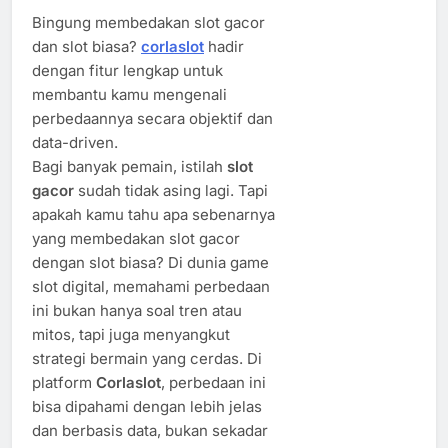
Bingung membedakan slot gacor
dan slot biasa?
corlaslot
hadir
dengan fitur lengkap untuk
membantu kamu mengenali
perbedaannya secara objektif dan
data-driven.
Bagi banyak pemain, istilah
slot
gacor
sudah tidak asing lagi. Tapi
apakah kamu tahu apa sebenarnya
yang membedakan slot gacor
dengan slot biasa? Di dunia game
slot digital, memahami perbedaan
ini bukan hanya soal tren atau
mitos, tapi juga menyangkut
strategi bermain yang cerdas. Di
platform
Corlaslot
, perbedaan ini
bisa dipahami dengan lebih jelas
dan berbasis data, bukan sekadar