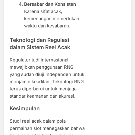
Bersabar dan Konsisten
Karena sifat acak,
kemenangan memerlukan
waktu dan kesabaran.
Teknologi dan Regulasi
dalam Sistem Reel Acak
Regulator judi internasional
mewajibkan penggunaan RNG
yang sudah diuji independen untuk
menjamin keadilan. Teknologi RNG
terus diperbarui untuk menjaga
standar keamanan dan akurasi.
Kesimpulan
Studi reel acak dalam pola
permainan slot menegaskan bahwa