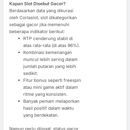
Kapan Slot Disebut Gacor?
Berdasarkan data yang dikurasi
oleh Corlaslot, slot dikategorikan
sebagai gacor jika memenuhi
beberapa indikator berikut:
RTP cenderung stabil di
atas rata-rata (di atas 96%).
Kombinasi kemenangan
muncul lebih sering dalam
jumlah putaran yang lebih
sedikit.
Fitur bonus seperti freespin
atau mini game aktif dalam
ritme yang konsisten.
Banyak pemain melaporkan
hasil positif dalam waktu
yang berdekatan.
Namun perlu diingat, status gacor