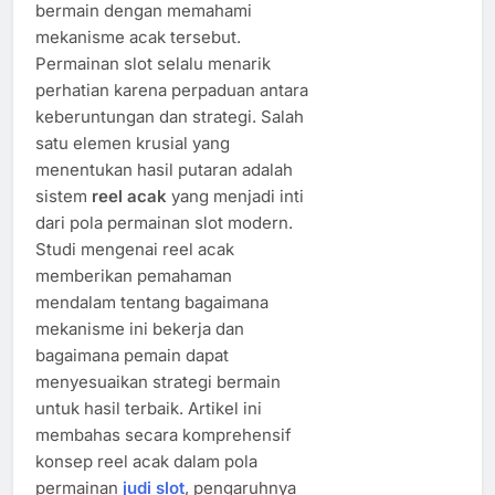
bermain dengan memahami
mekanisme acak tersebut.
Permainan slot selalu menarik
perhatian karena perpaduan antara
keberuntungan dan strategi. Salah
satu elemen krusial yang
menentukan hasil putaran adalah
sistem
reel acak
yang menjadi inti
dari pola permainan slot modern.
Studi mengenai reel acak
memberikan pemahaman
mendalam tentang bagaimana
mekanisme ini bekerja dan
bagaimana pemain dapat
menyesuaikan strategi bermain
untuk hasil terbaik. Artikel ini
membahas secara komprehensif
konsep reel acak dalam pola
permainan
judi slot
, pengaruhnya