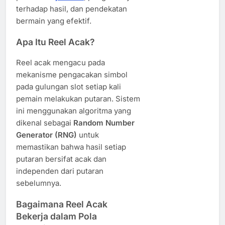
terhadap hasil, dan pendekatan
bermain yang efektif.
Apa Itu Reel Acak?
Reel acak mengacu pada
mekanisme pengacakan simbol
pada gulungan slot setiap kali
pemain melakukan putaran. Sistem
ini menggunakan algoritma yang
dikenal sebagai
Random Number
Generator (RNG)
untuk
memastikan bahwa hasil setiap
putaran bersifat acak dan
independen dari putaran
sebelumnya.
Bagaimana Reel Acak
Bekerja dalam Pola