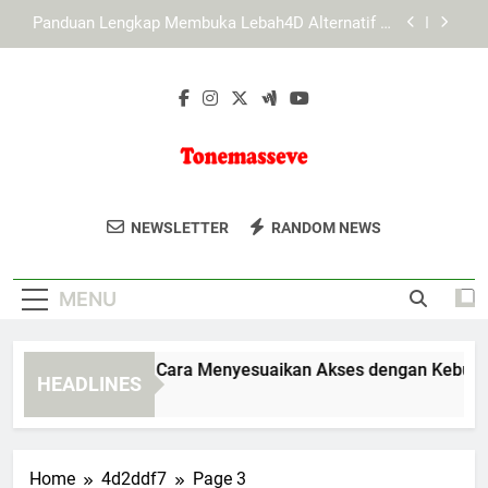
Skip
Slot Lebah4D dengan Akses Cepat dari Berbagai
to
Lokasi
content
Cara Mengenali Halaman LAE138 Login yang
Valid dengan Aman dan Teliti
Slot Lebah4D dan Cara Menyesuaikan Akses
dengan Kebutuhan Pengguna
Panduan Lengkap Membuka Lebah4D Alternatif di
Browser
Tonemasseve
Baca Inspirasi Gaya Hidup, Kreativitas,
Slot Lebah4D dengan Akses Cepat dari Berbagai
NEWSLETTER
RANDOM NEWS
Lokasi
Dan Kesehatan Di Blog Tonemasseve.
Cara Mengenali Halaman LAE138 Login yang
Untuk Hidup Yang Lebih Baik Dan
Valid dengan Aman dan Teliti
MENU
Produktif.
ot Lebah4D dan Cara Menyesuaikan Akses dengan Kebutuhan
HEADLINES
Months Ago
Home
4d2ddf7
Page 3