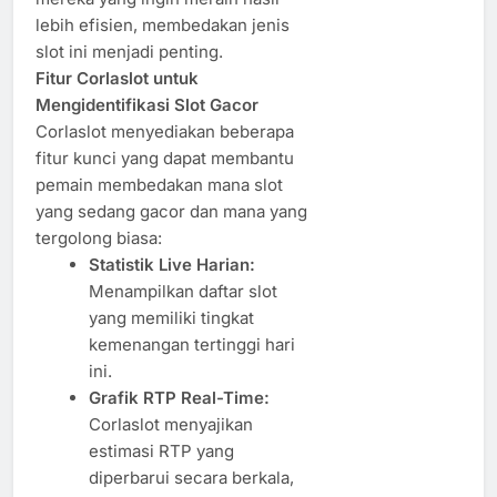
lebih efisien, membedakan jenis
slot ini menjadi penting.
Fitur Corlaslot untuk
Mengidentifikasi Slot Gacor
Corlaslot menyediakan beberapa
fitur kunci yang dapat membantu
pemain membedakan mana slot
yang sedang gacor dan mana yang
tergolong biasa:
Statistik Live Harian:
Menampilkan daftar slot
yang memiliki tingkat
kemenangan tertinggi hari
ini.
Grafik RTP Real-Time:
Corlaslot menyajikan
estimasi RTP yang
diperbarui secara berkala,