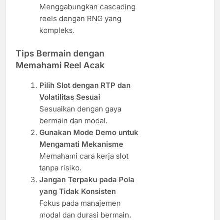
Menggabungkan cascading
reels dengan RNG yang
kompleks.
Tips Bermain dengan
Memahami Reel Acak
Pilih Slot dengan RTP dan
Volatilitas Sesuai
Sesuaikan dengan gaya
bermain dan modal.
Gunakan Mode Demo untuk
Mengamati Mekanisme
Memahami cara kerja slot
tanpa risiko.
Jangan Terpaku pada Pola
yang Tidak Konsisten
Fokus pada manajemen
modal dan durasi bermain.