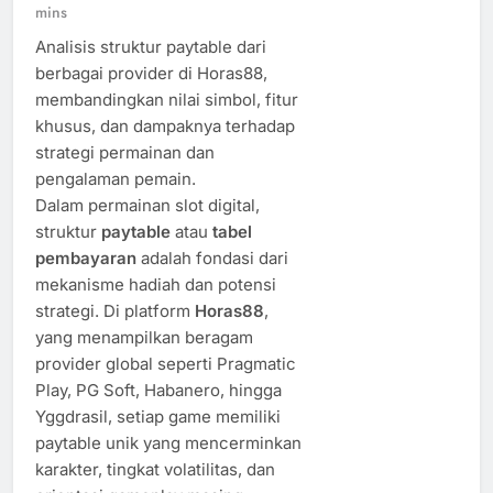
mins
Analisis struktur paytable dari
berbagai provider di Horas88,
membandingkan nilai simbol, fitur
khusus, dan dampaknya terhadap
strategi permainan dan
pengalaman pemain.
Dalam permainan slot digital,
struktur
paytable
atau
tabel
pembayaran
adalah fondasi dari
mekanisme hadiah dan potensi
strategi. Di platform
Horas88
,
yang menampilkan beragam
provider global seperti Pragmatic
Play, PG Soft, Habanero, hingga
Yggdrasil, setiap game memiliki
paytable unik yang mencerminkan
karakter, tingkat volatilitas, dan